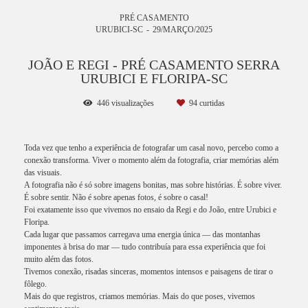
PRÉ CASAMENTO
URUBICI-SC
29/MARÇO/2025
JOÃO E REGI - PRÉ CASAMENTO SERRA
URUBICI E FLORIPA-SC
446
visualizações
94
curtidas
Toda vez que tenho a experiência de fotografar um casal novo, percebo como a
conexão transforma. Viver o momento além da fotografia, criar memórias além
das visuais.
A fotografia não é só sobre imagens bonitas, mas sobre histórias. É sobre viver.
É sobre sentir. Não é sobre apenas fotos, é sobre o casal!
Foi exatamente isso que vivemos no ensaio da Regi e do João, entre Urubici e
Floripa.
Cada lugar que passamos carregava uma energia única — das montanhas
imponentes à brisa do mar — tudo contribuía para essa experiência que foi
muito além das fotos.
Tivemos conexão, risadas sinceras, momentos intensos e paisagens de tirar o
fôlego.
Mais do que registros, criamos memórias. Mais do que poses, vivemos