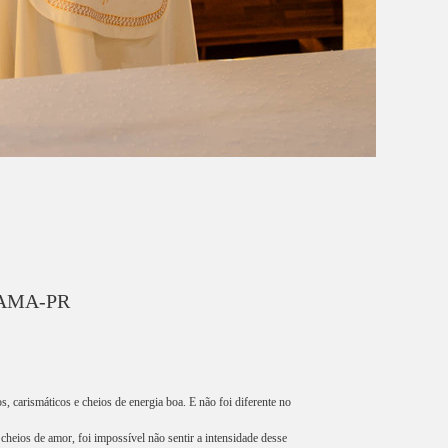
AMA-PR
, carismáticos e cheios de energia boa. E não foi diferente no
heios de amor, foi impossível não sentir a intensidade desse