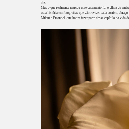
dia.
Mas o que realmente marcou esse casamento foi o clima de amizad
essa história em fotografias que vão reviver cada sorriso, abraço 
Mileni e Emanoel, que honra fazer parte desse capítulo da vida de