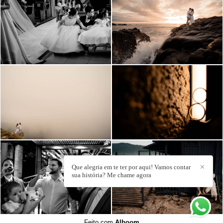
Que alegria em te ter por aqui! Vamos contar
✕
sua história? Me chame agora
Feito com
Alboom